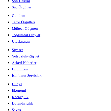
Son Dakika
Suç Örgütleri
Gündem
Terör Örgütleri
Mülteci-Göçmen
Toplumsal Olaylar
Uluslararası
Siyaset
Yolsuzluk-Rüşvet
Askerî Haberler
Diplomasi
İstihbarat Servisleri
Dünya
Ekonomi
Kaçakçılık
Dolandırıcılık
Savaş