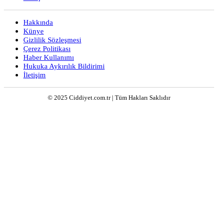
Hakkında
Künye
Gizlilik Sözleşmesi
Çerez Politikası
Haber Kullanımı
Hukuka Aykırılık Bildirimi
İletişim
© 2025 Ciddiyet.com.tr | Tüm Hakları Saklıdır