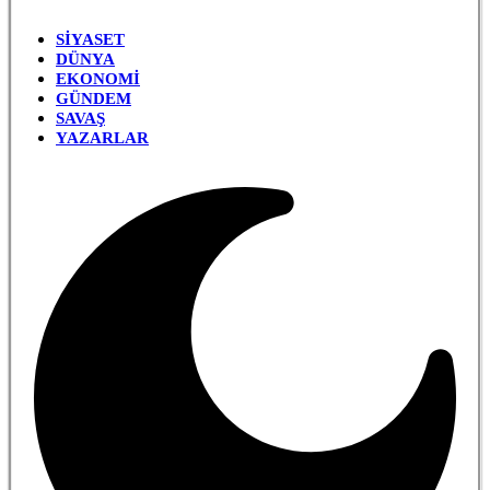
SIYASET
DÜNYA
EKONOMI
GÜNDEM
SAVAŞ
YAZARLAR