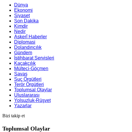
Dünya
Ekonomi
Siyaset
Son Dakika
Kimdir
Nedir
Askerî Haberler
Diplomasi
Dolandırıcılık
Gündem
İstihbarat Servisleri
Kaçakçılık
Mülteci-Göçmen
Savaş
Suç Örgütleri
Terör Örgütleri
Toplumsal Olaylar
Uluslararası
Yolsuzluk-Rüşvet
Yazarlar
Bizi takip et
Toplumsal Olaylar