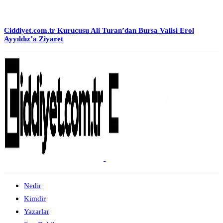
Ciddiyet.com.tr Kurucusu Ali Turan’dan Bursa Valisi Erol
Ayyıldız’a Ziyaret
Nedir
Kimdir
Yazarlar