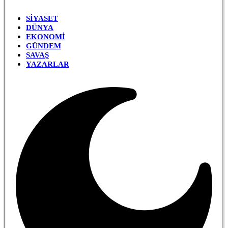
SIYASET
DÜNYA
EKONOMI
GÜNDEM
SAVAŞ
YAZARLAR