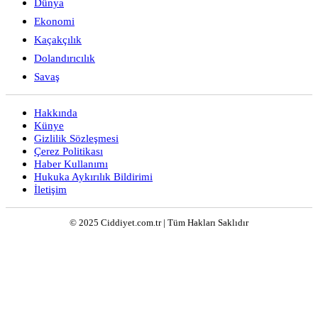
Dünya
Ekonomi
Kaçakçılık
Dolandırıcılık
Savaş
Hakkında
Künye
Gizlilik Sözleşmesi
Çerez Politikası
Haber Kullanımı
Hukuka Aykırılık Bildirimi
İletişim
© 2025 Ciddiyet.com.tr | Tüm Hakları Saklıdır