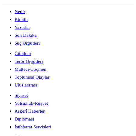
Nedir
Kimdir
Yazarlar
Son Dakika
Suç Örgütleri
Gündem
Terör Örgütleri
Mülteci-Göçmen
Toplumsal Olaylar
Uluslararası
Siyaset
Yolsuzluk-Rüşvet
Askerî Haberler
Diplomasi
İstihbarat Servisleri