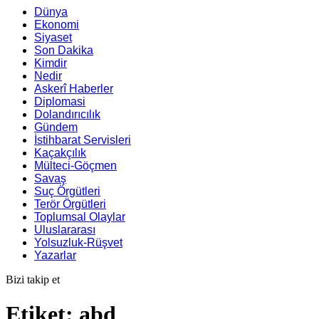
Dünya
Ekonomi
Siyaset
Son Dakika
Kimdir
Nedir
Askerî Haberler
Diplomasi
Dolandırıcılık
Gündem
İstihbarat Servisleri
Kaçakçılık
Mülteci-Göçmen
Savaş
Suç Örgütleri
Terör Örgütleri
Toplumsal Olaylar
Uluslararası
Yolsuzluk-Rüşvet
Yazarlar
Bizi takip et
Etiket:
abd