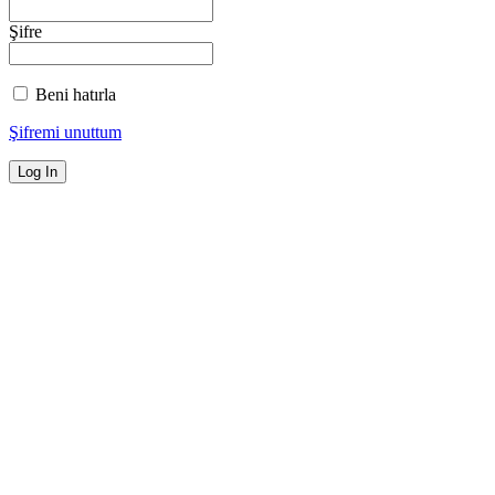
Şifre
Beni hatırla
Şifremi unuttum