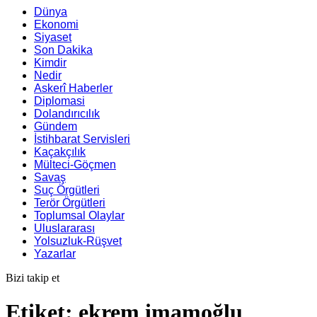
Dünya
Ekonomi
Siyaset
Son Dakika
Kimdir
Nedir
Askerî Haberler
Diplomasi
Dolandırıcılık
Gündem
İstihbarat Servisleri
Kaçakçılık
Mülteci-Göçmen
Savaş
Suç Örgütleri
Terör Örgütleri
Toplumsal Olaylar
Uluslararası
Yolsuzluk-Rüşvet
Yazarlar
Bizi takip et
Etiket:
ekrem imamoğlu