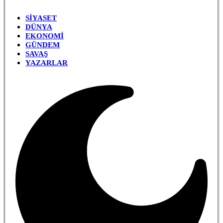
SIYASET
DÜNYA
EKONOMI
GÜNDEM
SAVAŞ
YAZARLAR