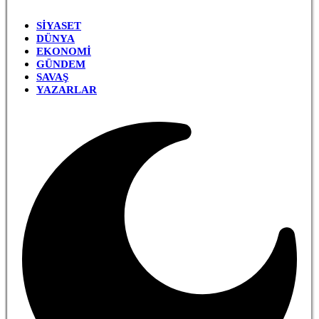
SIYASET
DÜNYA
EKONOMI
GÜNDEM
SAVAŞ
YAZARLAR