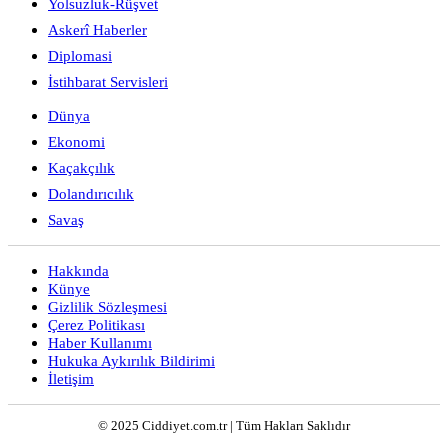
Yolsuzluk-Rüşvet
Askerî Haberler
Diplomasi
İstihbarat Servisleri
Dünya
Ekonomi
Kaçakçılık
Dolandırıcılık
Savaş
Hakkında
Künye
Gizlilik Sözleşmesi
Çerez Politikası
Haber Kullanımı
Hukuka Aykırılık Bildirimi
İletişim
© 2025 Ciddiyet.com.tr | Tüm Hakları Saklıdır