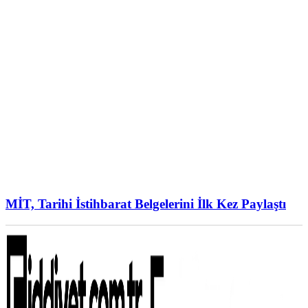
MİT, Tarihi İstihbarat Belgelerini İlk Kez Paylaştı