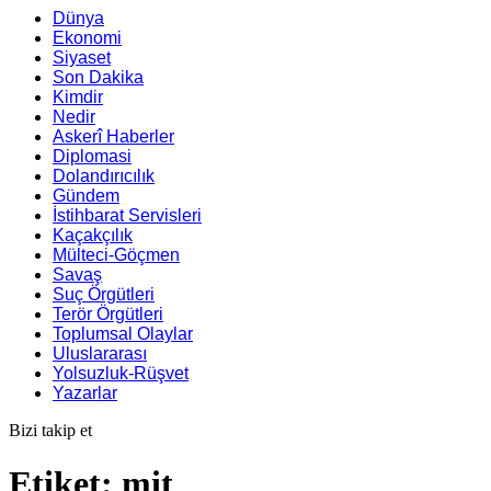
Dünya
Ekonomi
Siyaset
Son Dakika
Kimdir
Nedir
Askerî Haberler
Diplomasi
Dolandırıcılık
Gündem
İstihbarat Servisleri
Kaçakçılık
Mülteci-Göçmen
Savaş
Suç Örgütleri
Terör Örgütleri
Toplumsal Olaylar
Uluslararası
Yolsuzluk-Rüşvet
Yazarlar
Bizi takip et
Etiket:
mit