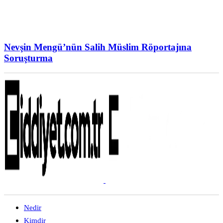
Nevşin Mengü’nün Salih Müslim Röportajına
Soruşturma
Nedir
Kimdir