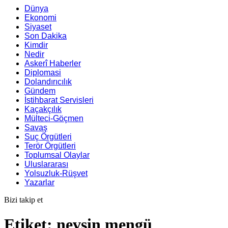
Dünya
Ekonomi
Siyaset
Son Dakika
Kimdir
Nedir
Askerî Haberler
Diplomasi
Dolandırıcılık
Gündem
İstihbarat Servisleri
Kaçakçılık
Mülteci-Göçmen
Savaş
Suç Örgütleri
Terör Örgütleri
Toplumsal Olaylar
Uluslararası
Yolsuzluk-Rüşvet
Yazarlar
Bizi takip et
Etiket:
nevşin mengü