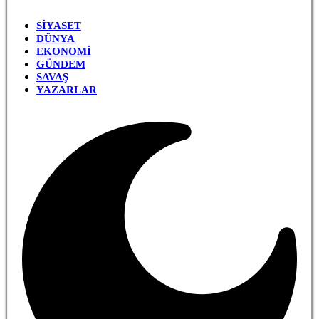
SIYASET
DÜNYA
EKONOMI
GÜNDEM
SAVAŞ
YAZARLAR