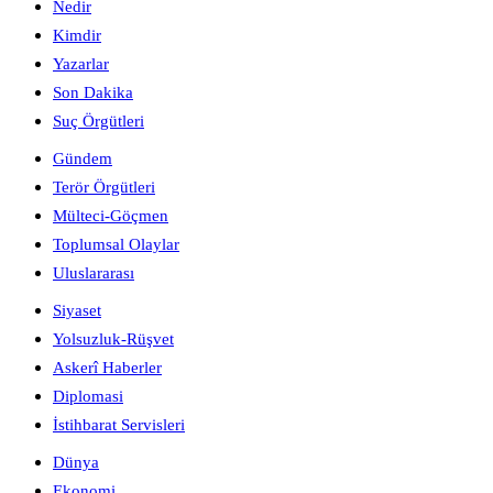
Nedir
Kimdir
Yazarlar
Son Dakika
Suç Örgütleri
Gündem
Terör Örgütleri
Mülteci-Göçmen
Toplumsal Olaylar
Uluslararası
Siyaset
Yolsuzluk-Rüşvet
Askerî Haberler
Diplomasi
İstihbarat Servisleri
Dünya
Ekonomi