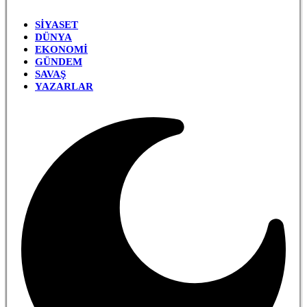
SIYASET
DÜNYA
EKONOMI
GÜNDEM
SAVAŞ
YAZARLAR