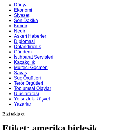
Dünya
Ekonomi
Siyaset
Son Dakika
Kimdir
Nedir
Askerî Haberler
Diplomasi
Dolandırıcılık
Gündem
İstihbarat Servisleri
Kaçakçılık
Mülteci-Göçmen
Savaş
Suç Örgütleri
Terör Örgütleri
Toplumsal Olaylar
Uluslararası
Yolsuzluk-Rüşvet
Yazarlar
Bizi takip et
Etiket:
amerika birleşik