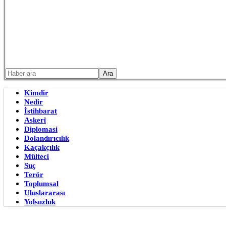
Kimdir
Nedir
İstihbarat
Askerî
Diplomasi
Dolandırıcılık
Kaçakçılık
Mülteci
Suç
Terör
Toplumsal
Uluslararası
Yolsuzluk