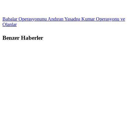
Babalar Operasyonunu Andıran Yasadışı Kumar Operasyonu ve
Olanlar
Benzer Haberler