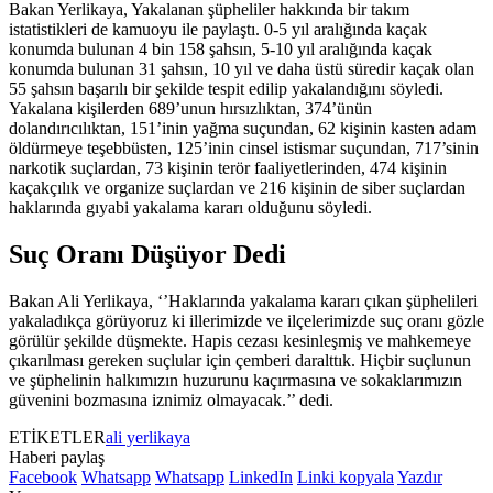
Bakan Yerlikaya, Yakalanan şüpheliler hakkında bir takım
istatistikleri de kamuoyu ile paylaştı. 0-5 yıl aralığında kaçak
konumda bulunan 4 bin 158 şahsın, 5-10 yıl aralığında kaçak
konumda bulunan 31 şahsın, 10 yıl ve daha üstü süredir kaçak olan
55 şahsın başarılı bir şekilde tespit edilip yakalandığını söyledi.
Yakalana kişilerden 689’unun hırsızlıktan, 374’ünün
dolandırıcılıktan, 151’inin yağma suçundan, 62 kişinin kasten adam
öldürmeye teşebbüsten, 125’inin cinsel istismar suçundan, 717’sinin
narkotik suçlardan, 73 kişinin terör faaliyetlerinden, 474 kişinin
kaçakçılık ve organize suçlardan ve 216 kişinin de siber suçlardan
haklarında gıyabi yakalama kararı olduğunu söyledi.
Suç Oranı Düşüyor Dedi
Bakan Ali Yerlikaya, ‘’Haklarında yakalama kararı çıkan şüphelileri
yakaladıkça görüyoruz ki illerimizde ve ilçelerimizde suç oranı gözle
görülür şekilde düşmekte. Hapis cezası kesinleşmiş ve mahkemeye
çıkarılması gereken suçlular için çemberi daralttık. Hiçbir suçlunun
ve şüphelinin halkımızın huzurunu kaçırmasına ve sokaklarımızın
güvenini bozmasına iznimiz olmayacak.’’ dedi.
ETİKETLER
ali yerlikaya
Haberi paylaş
Facebook
Whatsapp
Whatsapp
LinkedIn
Linki kopyala
Yazdır