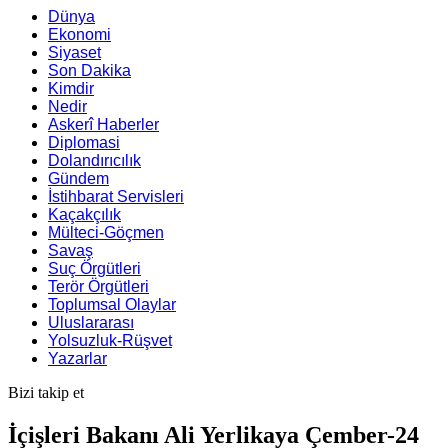
Dünya
Ekonomi
Siyaset
Son Dakika
Kimdir
Nedir
Askerî Haberler
Diplomasi
Dolandırıcılık
Gündem
İstihbarat Servisleri
Kaçakçılık
Mülteci-Göçmen
Savaş
Suç Örgütleri
Terör Örgütleri
Toplumsal Olaylar
Uluslararası
Yolsuzluk-Rüşvet
Yazarlar
Bizi takip et
İçişleri Bakanı Ali Yerlikaya Çember-24