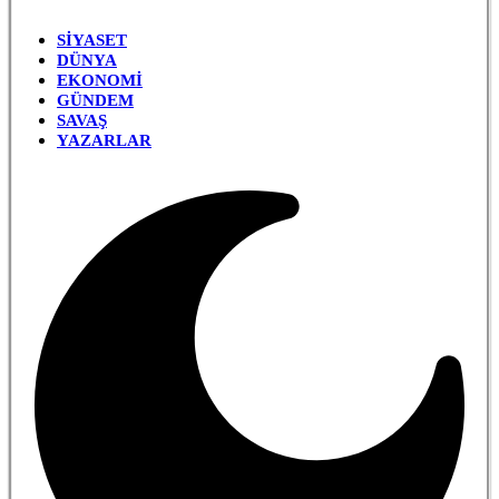
SIYASET
DÜNYA
EKONOMI
GÜNDEM
SAVAŞ
YAZARLAR