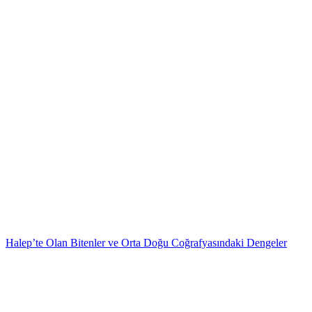
Halep’te Olan Bitenler ve Orta Doğu Coğrafyasındaki Dengeler