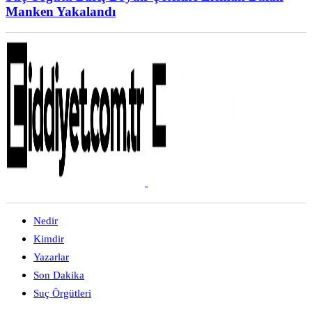
Manken Yakalandı
Nedir
Kimdir
Yazarlar
Son Dakika
Suç Örgütleri