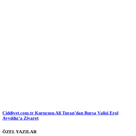
Ciddiyet.com.tr Kurucusu Ali Turan’dan Bursa Valisi Erol
Ayyıldız’a Ziyaret
ÖZEL YAZILAR