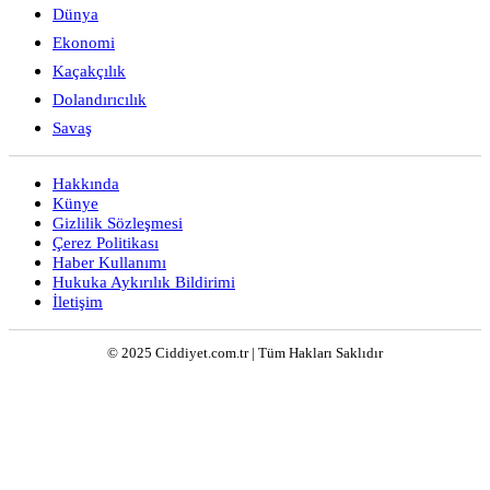
Dünya
Ekonomi
Kaçakçılık
Dolandırıcılık
Savaş
Hakkında
Künye
Gizlilik Sözleşmesi
Çerez Politikası
Haber Kullanımı
Hukuka Aykırılık Bildirimi
İletişim
© 2025 Ciddiyet.com.tr | Tüm Hakları Saklıdır