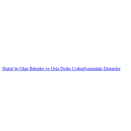
Halep’te Olan Bitenler ve Orta Doğu Coğrafyasındaki Dengeler