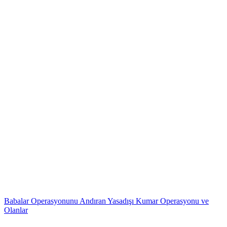
Babalar Operasyonunu Andıran Yasadışı Kumar Operasyonu ve
Olanlar