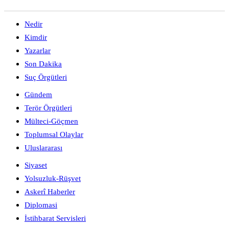
Nedir
Kimdir
Yazarlar
Son Dakika
Suç Örgütleri
Gündem
Terör Örgütleri
Mülteci-Göçmen
Toplumsal Olaylar
Uluslararası
Siyaset
Yolsuzluk-Rüşvet
Askerî Haberler
Diplomasi
İstihbarat Servisleri