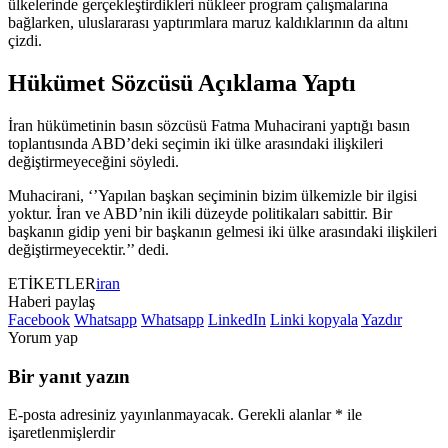
ülkelerinde gerçekleştirdikleri nükleer program çalışmalarına
bağlarken, uluslararası yaptırımlara maruz kaldıklarının da altını
çizdi.
Hükümet Sözcüsü Açıklama Yaptı
İran hükümetinin basın sözcüsü Fatma Muhacirani yaptığı basın
toplantısında ABD’deki seçimin iki ülke arasındaki ilişkileri
değiştirmeyeceğini söyledi.
Muhacirani, ‘’Yapılan başkan seçiminin bizim ülkemizle bir ilgisi
yoktur. İran ve ABD’nin ikili düzeyde politikaları sabittir. Bir
başkanın gidip yeni bir başkanın gelmesi iki ülke arasındaki ilişkileri
değiştirmeyecektir.’’ dedi.
ETİKETLER
iran
Haberi paylaş
Facebook
Whatsapp
Whatsapp
LinkedIn
Linki kopyala
Yazdır
Yorum yap
Bir yanıt yazın
E-posta adresiniz yayınlanmayacak.
Gerekli alanlar
*
ile
işaretlenmişlerdir