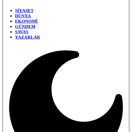
SIYASET
DÜNYA
EKONOMI
GÜNDEM
SAVAŞ
YAZARLAR