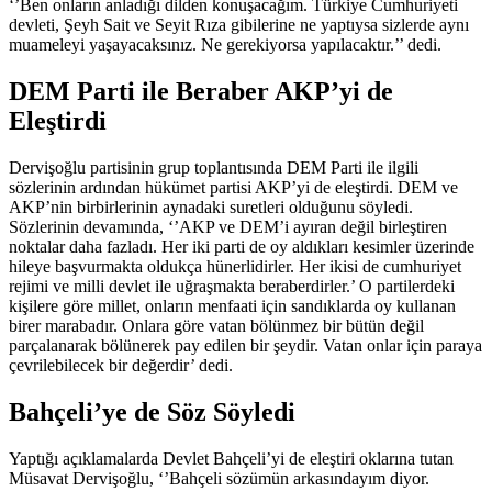
‘’Ben onların anladığı dilden konuşacağım. Türkiye Cumhuriyeti
devleti, Şeyh Sait ve Seyit Rıza gibilerine ne yaptıysa sizlerde aynı
muameleyi yaşayacaksınız. Ne gerekiyorsa yapılacaktır.’’ dedi.
DEM Parti ile Beraber AKP’yi de
Eleştirdi
Dervişoğlu partisinin grup toplantısında DEM Parti ile ilgili
sözlerinin ardından hükümet partisi AKP’yi de eleştirdi. DEM ve
AKP’nin birbirlerinin aynadaki suretleri olduğunu söyledi.
Sözlerinin devamında, ‘’AKP ve DEM’i ayıran değil birleştiren
noktalar daha fazladı. Her iki parti de oy aldıkları kesimler üzerinde
hileye başvurmakta oldukça hünerlidirler. Her ikisi de cumhuriyet
rejimi ve milli devlet ile uğraşmakta beraberdirler.’ O partilerdeki
kişilere göre millet, onların menfaati için sandıklarda oy kullanan
birer marabadır. Onlara göre vatan bölünmez bir bütün değil
parçalanarak bölünerek pay edilen bir şeydir. Vatan onlar için paraya
çevrilebilecek bir değerdir’ dedi.
Bahçeli’ye de Söz Söyledi
Yaptığı açıklamalarda Devlet Bahçeli’yi de eleştiri oklarına tutan
Müsavat Dervişoğlu, ‘’Bahçeli sözümün arkasındayım diyor.