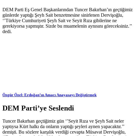
DEM Parti Eş Genel Başkanlarından Tuncer Bakırhan’ın geçtiğimiz
günlerde yaptığı Şeyh Sait benzetmesine sinirlenen Dervişoğlu,
‘’Türkiye Cumhuriyeti Şeyh Sait ve Seyit Rıza gibilerine ne
gerekiyorsa yapmıştır. Sizde bu muamelenin aynısını göreceksiniz.’’
dedi.
Özgür Özel: Erdoğan’ın Amacı Anayasayı Değiştirmek
DEM Parti’ye Seslendi
Tuncer Bakırhan geçtiğimiz gün ‘’Seyit Rıza ve Şeyh Sait neler
yaptıysa Kürt halkı da onların yaptığı şeyleri aynen yapacaktır.’’
demişti. Bu sözlere karşılık verdiği cevapta Müsavat Dervişoğlu,