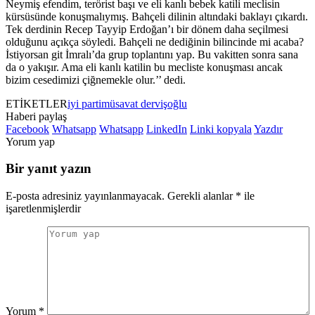
Neymiş efendim, terörist başı ve eli kanlı bebek katili meclisin
kürsüsünde konuşmalıymış. Bahçeli dilinin altındaki baklayı çıkardı.
Tek derdinin Recep Tayyip Erdoğan’ı bir dönem daha seçilmesi
olduğunu açıkça söyledi. Bahçeli ne dediğinin bilincinde mi acaba?
İstiyorsan git İmralı’da grup toplantını yap. Bu vakitten sonra sana
da o yakışır. Ama eli kanlı katilin bu mecliste konuşması ancak
bizim cesedimizi çiğnemekle olur.’’ dedi.
ETİKETLER
iyi parti
müsavat dervişoğlu
Haberi paylaş
Facebook
Whatsapp
Whatsapp
LinkedIn
Linki kopyala
Yazdır
Yorum yap
Bir yanıt yazın
E-posta adresiniz yayınlanmayacak.
Gerekli alanlar
*
ile
işaretlenmişlerdir
Yorum
*