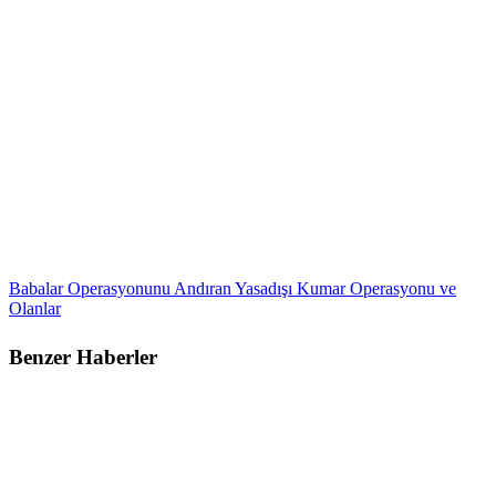
Babalar Operasyonunu Andıran Yasadışı Kumar Operasyonu ve
Olanlar
Benzer Haberler