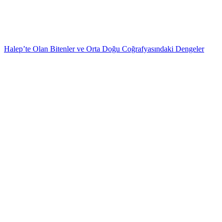
Halep’te Olan Bitenler ve Orta Doğu Coğrafyasındaki Dengeler