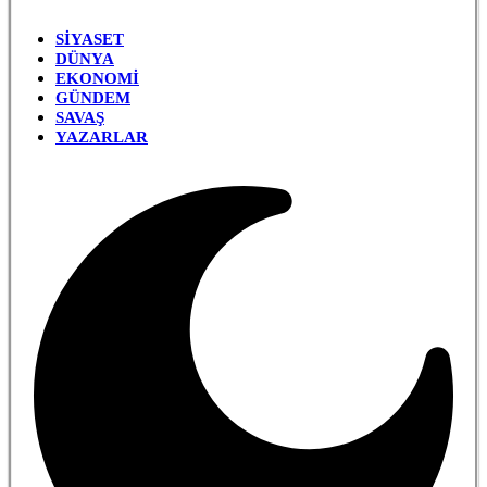
SIYASET
DÜNYA
EKONOMI
GÜNDEM
SAVAŞ
YAZARLAR