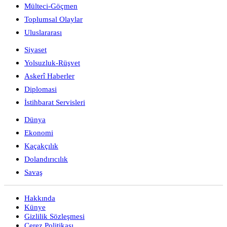
Mülteci-Göçmen
Toplumsal Olaylar
Uluslararası
Siyaset
Yolsuzluk-Rüşvet
Askerî Haberler
Diplomasi
İstihbarat Servisleri
Dünya
Ekonomi
Kaçakçılık
Dolandırıcılık
Savaş
Hakkında
Künye
Gizlilik Sözleşmesi
Çerez Politikası