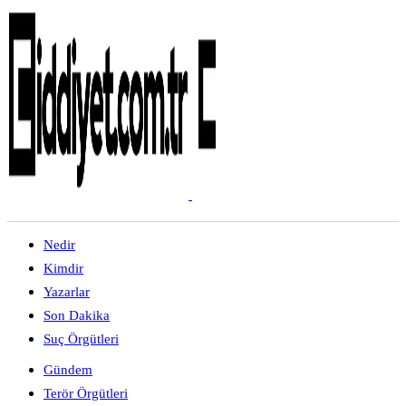
Nedir
Kimdir
Yazarlar
Son Dakika
Suç Örgütleri
Gündem
Terör Örgütleri